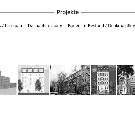
Projekte
s / Klinikbau
·
Dachaufstockung
·
Bauen im Bestand / Denkmalpfle
Projekte
·
Über uns
·
Kontakt
·
Impressum
·
Datenschutzerklärung