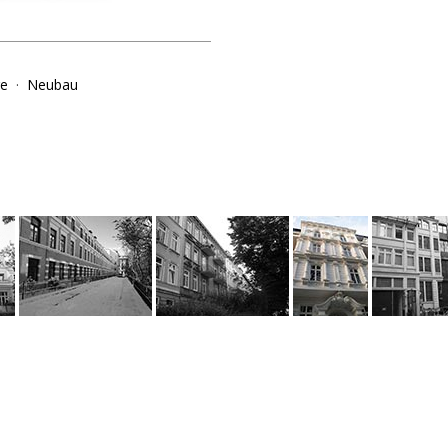
ge
·
Neubau